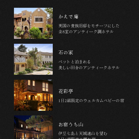
かえで庵
英国の貴族旧邸をモチーフにした
全8室のアンティーク調ホテル
石の家
ペットと泊まれる
美しい田舎のアンティークホテル
花彩亭
1日2組限定の
ウェルカムベビーの宿
お宿うち山
伊豆七島と天城連山を望む