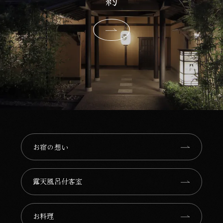
お宿の想い⁩
露天風呂付客室
お料理