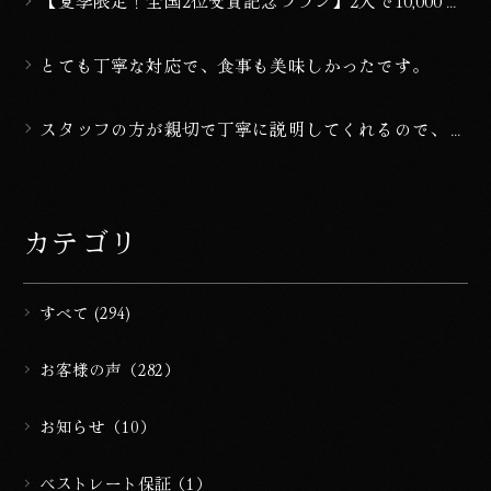
【夏季限定！全国2位受賞記念プラン】2人で10,000円
OFF！2026年上半期ランキング受賞『20室以下のラグ
ジュアリーな宿 全国2位』
とても丁寧な対応で、食事も美味しかったです。
スタッフの方が親切で丁寧に説明してくれるので、安
心して過ごせた。
カテゴリ
すべて (294)
お客様の声（282）
お知らせ（10）
ベストレート保証（1）