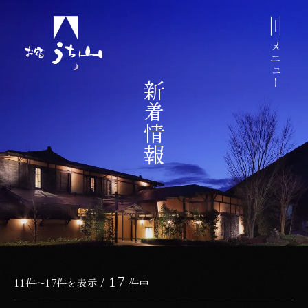
ップしてコンテンツに移動する
メニュー
新着情報
17
新着情報一覧
11件～17件を表示 /
件中