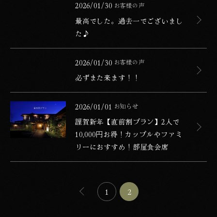
公開日
2026/01/30
お客様の声
カテゴリー
最高でした。過去一でございまし
た♪
必ずまた来ます！！
公開日
2026/01/30
お客様の声
カテゴリー
必ずまた来ます！！
謹賀新年【直前割プラン】2人で10,000円お得！カップ
公開日
2026/01/01
お知らせ
カテゴリー
謹賀新年【直前割プラン】2人で
10,000円お得！カップルやファミ
リーにおすすめ！部屋食会席
ページの移動
前の10件を表示する
1
2