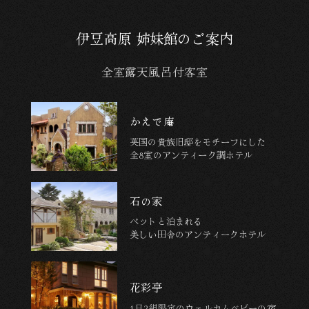
伊豆高原 姉妹館のご案内
全室露天風呂付客室
かえで庵
英国の貴族旧邸をモチーフにした
全8室のアンティーク調ホテル
石の家
ペットと泊まれる
美しい田舎のアンティークホテル
花彩亭
1日2組限定の
ウェルカムベビーの宿