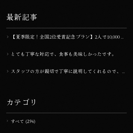
最新記事
【夏季限定！全国2位受賞記念プラン】2人で10,000円
OFF！2026年上半期ランキング受賞『20室以下のラグ
ジュアリーな宿 全国2位』
とても丁寧な対応で、食事も美味しかったです。
スタッフの方が親切で丁寧に説明してくれるので、安
心して過ごせた。
カテゴリ
すべて (294)