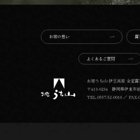
お宿の想い⁩
露
よくあるご質問
お宿うち山 伊豆高原 全室
〒413-0234 静岡県伊東市池6
TEL:
0557-52-0010
／
FAX:0