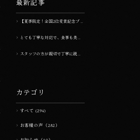
最新記事
宿 全国2位』
【夏季限定！全国2位受賞記念プラ
ン】2人で10,000円OFF！2026年
上半期ランキング受賞『20室以下
とても丁寧な対応で、食事も美味
のラグジュアリーな宿 全国2位』
しかったです。
スタッフの方が親切で丁寧に説明
してくれるので、安心して過ごせ
た。
カテゴリ
すべて (294)
お客様の声（282）
お知らせ（10）