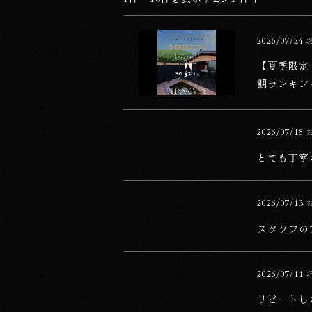
【夏季限定！全国2位受賞記念プラン】2人で10
公開日
2026/07/24
カテゴリー
【夏季限定！
期ランキン
とても丁寧な対応で、食事も美味しかったで
公開日
2026/07/18
カテゴリー
とても丁寧
スタッフの方が親切で丁寧に説明してくれる
公開日
2026/07/13
カテゴリー
スタッフの
リピートしたいと思っています。
公開日
2026/07/11
カテゴリー
リピートし