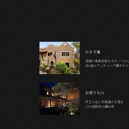
かえで庵
英国の貴族旧邸をモチーフに
全8室のアンティーク調ホテル
お宿うち山
伊豆七島と天城連山を望む
1日6室限定の離れ宿