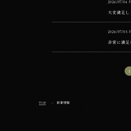
公開日
2026/07/04
カテゴリー
大変満足し
非常に満足しております。
公開日
2026/07/03
カテゴリー
非常に満足
ページの移動
1
TOP
新着情報