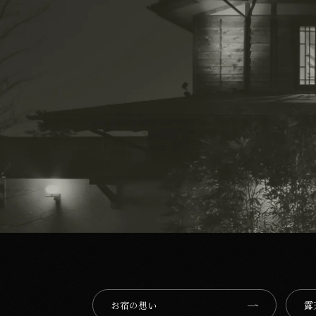
お宿の想い⁩
露