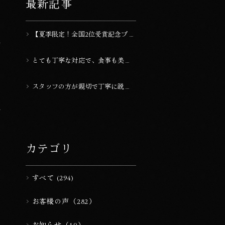
最新記事
【夏季限定！全国2位受賞記念プラ
ン】2人で10,000円OFF！2026年
上半期ランキング受賞『20室以下
とても丁寧な対応で、食事も美味
のラグジュアリーな宿 全国2位』
しかったです。
スタッフの方が親切で丁寧に説明
してくれるので、安心して過ごせ
た。
カテゴリ
すべて (294)
お客様の声（282）
お知らせ（10）