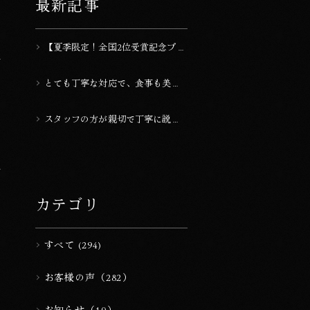
最新記事
【夏季限定！全国2位受賞記念プラ
ン】2人で10,000円OFF！2026年
上半期ランキング受賞『20室以下
とても丁寧な対応で、食事も美味
のラグジュアリーな宿 全国2位』
しかったです。
スタッフの方が親切で丁寧に説明
してくれるので、安心して過ごせ
た。
カテゴリ
すべて (294)
お客様の声（282）
お知らせ（10）