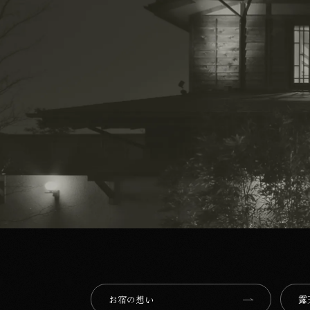
お宿の想い⁩
露